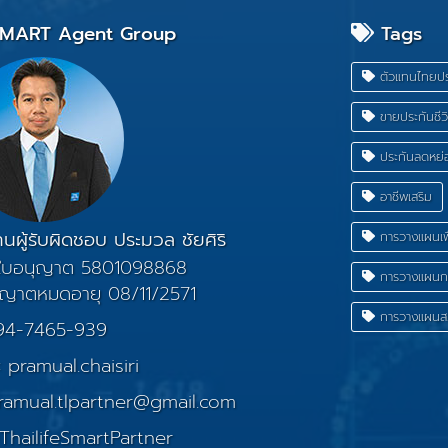
SMART Agent Group
Tags
ตัวแทนไทยประ
ขายประกันชีว
ประกันลดหย่
อาชีพเสริม
นผู้รับผิดชอบ ประมวล ชัยศิริ
การวางแผนเพื
ี่ใบอนุญาต 5801098868
การวางแผนกา
ุญาตหมดอายุ 08/11/2571
การวางแผนสภ
4-7465-939
 pramual.chaisiri
amual.tlpartner@gmail.com
hailifeSmartPartner