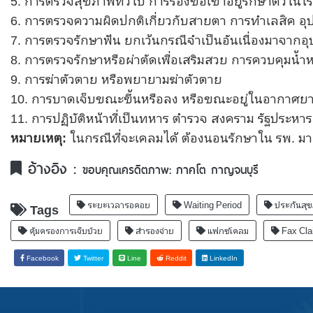
5. การตรวจสุขภาพทั่วไป การร้องขอเข้าอยู่รักษาตัวใน
6. การตรวจความผิดปกติเกี่ยวกับสายตา การทำเลสิค อ
7. การตรวจรักษาฟัน ยกเว้นกรณีจำเป็นอันเนื่องมาจากอุบั
8. การตรวจรักษาหรือผ่าตัดเพื่อเสริมสวย การควบคุมน้ำห
9. การฆ่าตัวตาย หรือพยายามฆ่าตัวตาย
10. การบาดเจ็บขณะขึ้นหรือลง หรือขณะอยู่ในอากาศยาน
11. การปฏิบัติหน้าที่เป็นทหาร ตำรวจ สงคราม รัฐประห
หมายเหตุ:
ในกรณีที่จะเคลมได้ ต้องนอนรักษาใน รพ. มากก
อ้างอิง :
ขอบคุณเครดิตภาพ: ภาคโต กาญจนบุรี
ระยะเวลารอคอย
Waiting Period
ประกันสุ
Tags
คุ้มครองการเจ็บป่วย
สำรองจ่าย
แฟกซ์เคลม
Fax Cla
Facebook
Twitter
Line
Reddit
LinkedIn