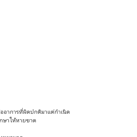
รืออาการที่ผิดปกติมาแต่กำเนิด
ด้รักษาให้หายขาด