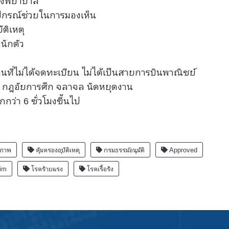
โรงพยาบาล
ุปกรณ์ช่วยในการมองเห็น
ติเหตุ
นักตัว
ที่ไม่ได้จดทะเบียน ไม่ได้เป็นสายการบินพาณิชย์
าร กฎอัยการศึก จลาจล นัดหยุดงาน
ว่า 6 ชั่วโมงขึ้นไป
ขภาพ
คุ้มครองอุบัติเหตุ
กรมธรรม์อนุมัติ
Approved
im
โรคร้ายแรง
โรคเรื้อรัง