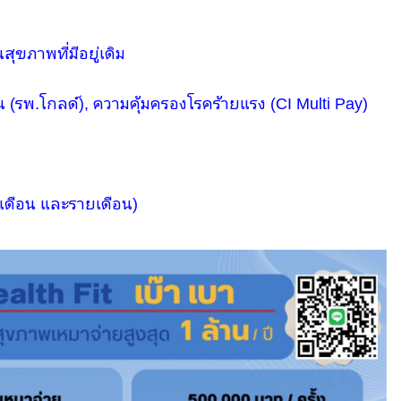
ุขภาพที่มีอยู่เดิม
(รพ.โกลด์), ความคุ้มครองโรคร้ายแรง (CI Multi Pay)
 เดือน และรายเดือน)