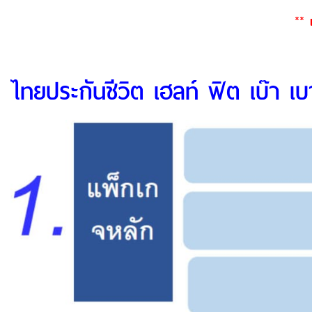
**
ไทยประกันชีวิต เฮลท์ ฟิต เบ๊า เ