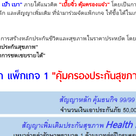
เบ๊า เบา"
ภายใต้แนวคิด
"เบี้ยจิ๋ว คุ้มครองแจ๋ว"
โดยเป็นกา
ก และสัญญาเพิ่มเติม ที่นำมาร่วมจัดแพ็กเกจ ให้ซื้อได้ใน
องการสร้างหลักประกันชีวิตและสุขภาพในราคาประหยัด โดยมี
รองประกันสุขภาพ"
ครองการชดเชยรายได้"
เบา แพ็กเกจ 1
"คุ้มครองประกันสุขภ