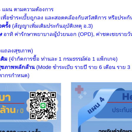
 4 แผน ตามความต้องการ
เพื่อชำระเบี้ยถูกลง และสอดคล้องกับสวัสดิการ หรือประกันส
ครั้ง
(สัญญาเพิ่มเติมประกันอุบัติเหตุ อ.3)
ษ
อาทิ ค่ารักษาพยาบาลผู้ป่วยนอก (OPD), ค่าชดเชยรายวัน 
องแถลงสุขภาพ)
เดิม
(จำกัดการซื้อ ท่านละ 1 กรมธรรม์ต่อ 1 แพ็กเกจ)
นสุขภาพหลักล้าน
(Mode ชำระเบีย รายปี ราย 6 เดือน ราย 3
รพากรกำหนด)