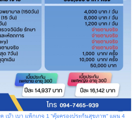
ิต เบ๊า เบา แพ็กเกจ 1 "คุ้มครองประกันสุขภาพ" แผน 4