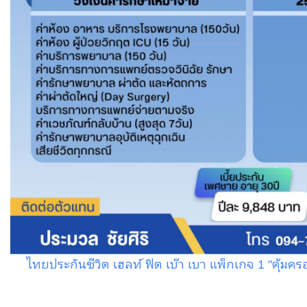
ไทยประกันชีวิต เฮลท์ ฟิต เบ๊า เบา แพ็กเกจ 1 "คุ้ม