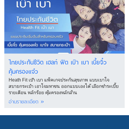
ไทยประกันชีวิต เฮลท์ ฟิต เบ๊า เบา เบี้ยจิ๋ว
คุ้มครองแจ๋ว
Heath Fit เบ๊า เบา แพ็คเกจประกันสุขภาพ แบบเบาใจ
สบายกระเป๋า เอาใจมหาชน ออกแบบเองได้ เลือกชำระเบี้ย
รายเดือน หลักร้อย คุ้มครองหลักล้าน
อ่านรายละเอียด »