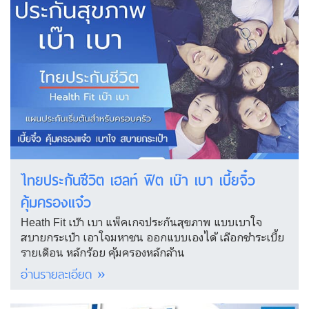
ไทยประกันชีวิต เฮลท์ ฟิต เบ๊า เบา เบี้ยจิ๋ว
คุ้มครองแจ๋ว
Heath Fit เบ๊า เบา แพ็คเกจประกันสุขภาพ แบบเบาใจ
สบายกระเป๋า เอาใจมหาชน ออกแบบเองได้ เลือกชำระเบี้ย
รายเดือน หลักร้อย คุ้มครองหลักล้าน
อ่านรายละเอียด »